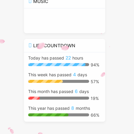
MUSIC
LIFE COUNTDOWN
22
Today has passed
hours
94%
4
This week has passed
days
57%
6
This month has passed
days
19%
8
This year has passed
months
66%
Ad