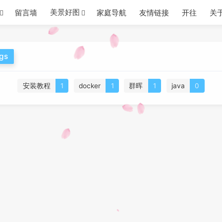
美景好图
留言墙
家庭导航
友情链接
开往
关
ags
安装教程
1
docker
1
群晖
1
java
0