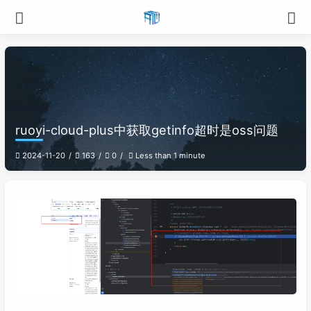
ruoyi-cloud-plus中获取getinfo超时是oss问题
2024-11-20
163
0
Less than 1 minute
WeChat