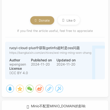
Alipay
Donate
Like
0
If you find the article useful, feel free to appreciate
ruoyi-cloud-plus中获取getinfo超时是oss问题
https://bangkaixin.com/archives/wei-ming-ming-wen-zhang
Author
Published on
Updated on
wpengsen
2024-11-20
2024-11-20
License
CC BY 4.0
Minio不配置MINIO_DOMAIN的影响