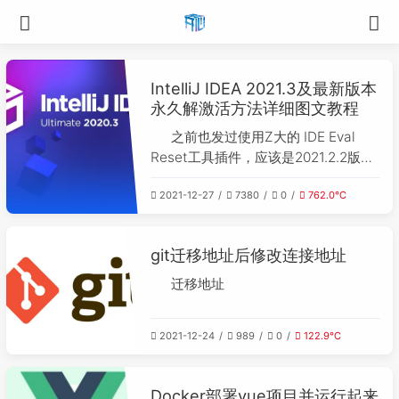
IntelliJ IDEA 2021.3及最新版本
永久解激活方法详细图文教程
之前也发过使用Z大的 IDE Eval
Reset工具插件，应该是2021.2.2版本
后，更换使用登录信息后，插件不好使
2021-12-27
7380
0
762.0℃
了，对于追求工具最新的人们就很难，
我的试用一直到了这几天才完全不能使
用，然后今天搜索最新激活教程，发现
git迁移地址后修改连接地址
了一个新的东东ja-netfilter！！！
迁移地址
2021-12-24
989
0
122.9℃
Docker部署vue项目并运行起来