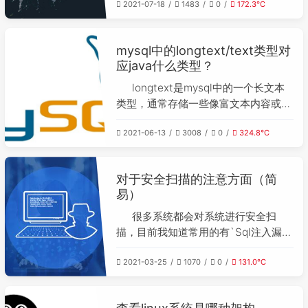
2021-07-18
1483
0
172.3℃
zh_CN.utf8locale -a |grep CN没有就
安装中文配置yum install -y
langpacks-zh_CN3.安装后配置环境
mysql中的longtext/text类型对
打开配置文件vi /etc/
应java什么类型？
longtext是mysql中的一个长文本
类型，通常存储一些像富文本内容或者
其它较长字符串信息在java中对应
2021-06-13
3008
0
324.8℃
longtext/text的是java.lang.String
对于安全扫描的注意方面（简
易）
很多系统都会对系统进行安全扫
描，目前我知道常用的有`Sql注入漏洞
`、`文件上传漏洞`、`水平垂直越权
2021-03-25
1070
0
131.0℃
`、`前端框架库版本低`、`数据库用户
名不区分大小写`、`短信轰炸风险`、`
登录用户名枚举`。
查看linux系统是哪种架构